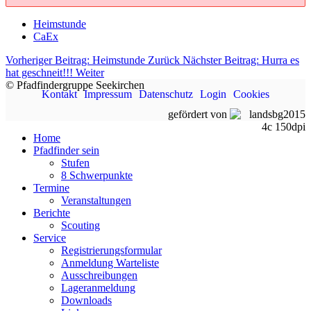
Heimstunde
CaEx
Vorheriger Beitrag: Heimstunde
Zurück
Nächster Beitrag: Hurra es
hat geschneit!!!
Weiter
© Pfadfindergruppe Seekirchen
Kontakt
Impressum
Datenschutz
Login
Cookies
gefördert von
Home
Pfadfinder sein
Stufen
8 Schwerpunkte
Termine
Veranstaltungen
Berichte
Scouting
Service
Registrierungsformular
Anmeldung Warteliste
Ausschreibungen
Lageranmeldung
Downloads