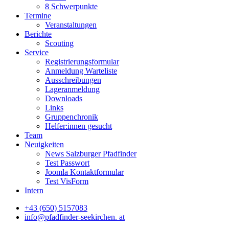
8 Schwerpunkte
Termine
Veranstaltungen
Berichte
Scouting
Service
Registrierungsformular
Anmeldung Warteliste
Ausschreibungen
Lageranmeldung
Downloads
Links
Gruppenchronik
Helfer:innen gesucht
Team
Neuigkeiten
News Salzburger Pfadfinder
Test Passwort
Joomla Kontaktformular
Test VisForm
Intern
+43 (650) 5157083
info@pfadfinder‐seekirchen. at