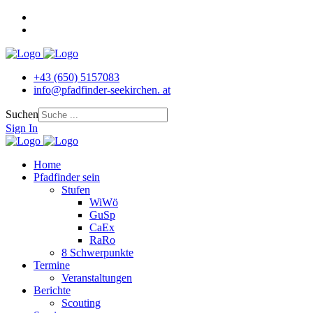
+43 (650) 5157083
info@pfadfinder‐seekirchen. at
Suchen
Sign In
Home
Pfadfinder sein
Stufen
WiWö
GuSp
CaEx
RaRo
8 Schwerpunkte
Termine
Veranstaltungen
Berichte
Scouting